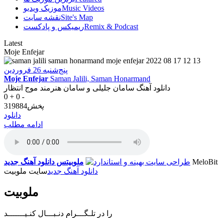
Music Videos
موزیک ویدیو
Site's Map
نقشه سایت
Remix & Podcast
ریمیکس و پادکست
Latest
Moje Enfejar
پنج‌شنبه 26 فروردین
Moje Enfejar
Saman Jalili, Saman Honarmand
دانلود آهنگ سامان جلیلی و سامان هنرمند موج انتظار
0 +
0 -
پخش
319884
دانلود
ادامه مطلب
MeloBit
ملوبیتس
دانلود آهنگ جدید
دانلود آهنگ جدید
سایت ملوبیت
ملوبیت
را در تلـگـــرام دنـبـــال کنـیـــــــد