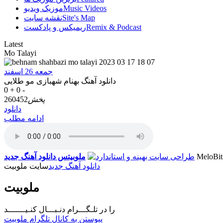
Music Videos
موزیک ویدیو
Site's Map
نقشه سایت
Remix & Podcast
ریمیکس و پادکست
Latest
Mo Talayi
جمعه 26 اسفند
دانلود آهنگ بهنام شهبازی مو طلایی
0 +
0 -
پخش
260452
دانلود
ادامه مطلب
MeloBit
ملوبیتس
دانلود آهنگ جدید
دانلود آهنگ جدید
سایت ملوبیت
ملوبیت
را در تلـگـــرام دنـبـــال کنـیـــــــد
پیوستن به کانال تلگرام ملوبیت