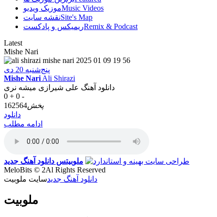
Music Videos
موزیک ویدیو
Site's Map
نقشه سایت
Remix & Podcast
ریمیکس و پادکست
Latest
Mishe Nari
پنج‌شنبه 20 دی
Mishe Nari
Ali Shirazi
دانلود آهنگ علی شیرازی میشه نری
0 +
0 -
پخش
162564
دانلود
ادامه مطلب
ملوبیتس
دانلود آهنگ جدید
MeloBits © 2Al Rights Reserved
دانلود آهنگ جدید
سایت ملوبیت
ملوبیت