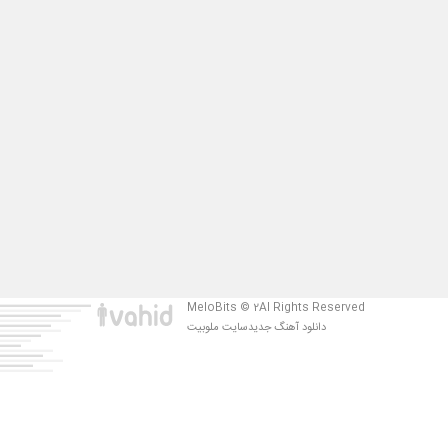
MeloBits © 2Al Rights Reserved
دانلود آهنگ جدید
سایت ملوبیت