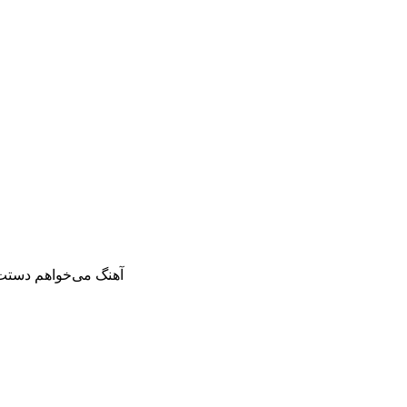
دانلود آهنگ جدید گروه بیتلز بنام می‌خواهم دستت را بگیرم t To Hold Your Hand