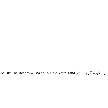
Download Music The Beatles – I Wan آهنگ می‌خواهم دستت را بگیرم گروه بیتلز