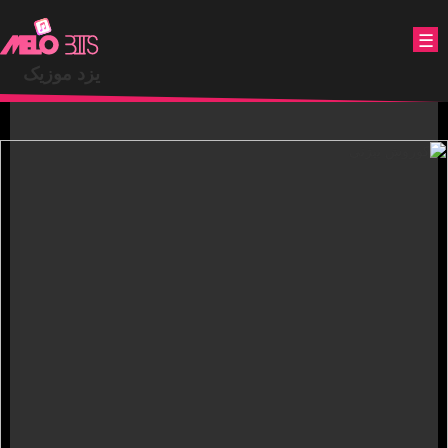
.
☰
یزد موزیک