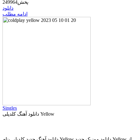
پخش
249964
دانلود
ادامه مطلب
Singles
دانلود آهنگ کلدپلی Yellow
دانلود آهنگ جدید کلدپلی بنام Yellow دانلود موزیک جدید Yellow از