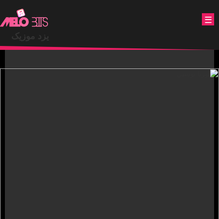
.
☰
یزد موزیک