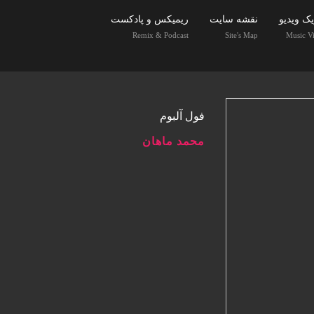
ک ویدیو
نقشه سایت
ریمیکس و پادکست
Remix & Podcast
Site's Map
Music V
فول آلبوم
محمد ماهان