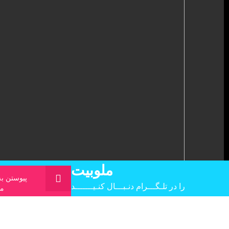
ملوبیت
پیوستن به
را در تلـگـــرام دنـبـــال کنـیـــــــد
مل