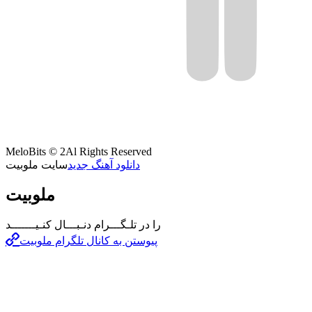
MeloBits © 2Al Rights Reserved
دانلود آهنگ جدید
سایت ملوبیت
ملوبیت
را در تلـگـــرام دنـبـــال کنـیـــــــد
پیوستن به کانال تلگرام ملوبیت