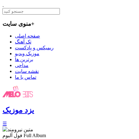
.
+
منوی سایت
صفحه اصلی
تک آهنگ
ریمیکس و پادکست
موزیک ویدیو
برترین ها
مداحی
نقشه سایت
تماس با ما
یزد موزیک
☰
Full Album
فول آلبوم