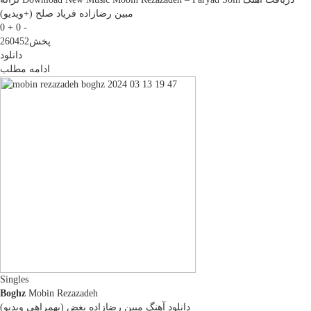
مبین رضازاده فریاد صلح (+ویدیو)
0 +
0 -
پخش
260452
دانلود
ادامه مطلب
Singles
Boghz
Mobin Rezazadeh
دانلود آهنگ مبین رضازاده بغض (بهمراهی ویدیو)