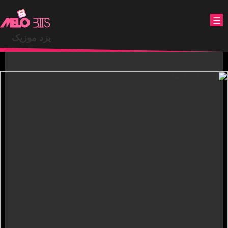
.
☰
یزد موزیک