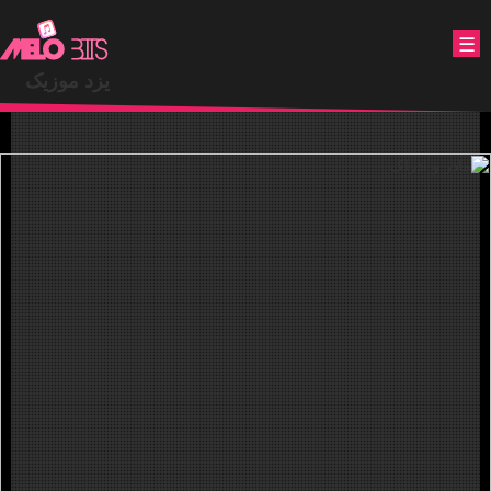
.
☰
یزد موزیک