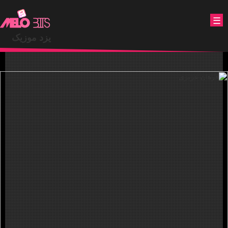
.
☰
یزد موزیک