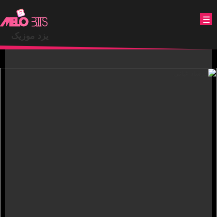
.
☰
یزد موزیک