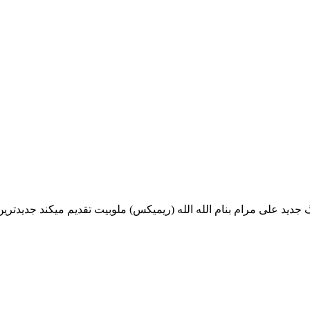
دید علی مرام بنام الله الله (ریمیکس) ملوبیت تقدیم میکند جدیدترین موزیک الله الله (ریمیکس) ا