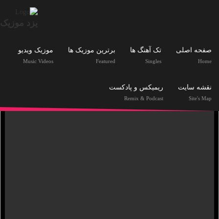
.
یزد موزیک
صفحه اصلی
تک آهنگ ها
برترین موزیک ها
موزیک ویدیو
Music Videos
Featured
Singles
Home
نقشه سایت
ریمیکس و پادکست
Remix & Podcast
Site's Map