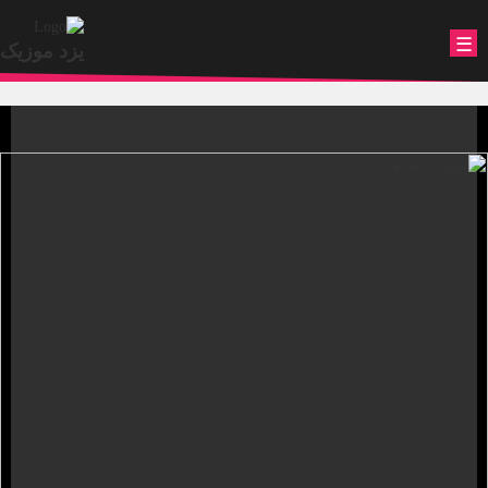
.
☰
یزد موزیک