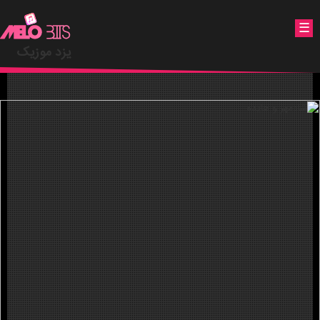
.
☰
یزد موزیک