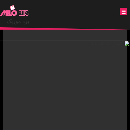
.
☰
یزد موزیک