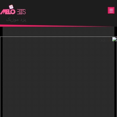
.
☰
یزد موزیک