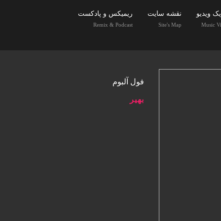
ک ویدیو
نقشه سایت
ریمیکس و پادکست
Remix & Podcast
Site's Map
Music V
فول آلبوم
بهیر