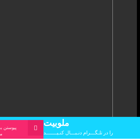
ملوبیت
پیوستن به
را در تلـگـــرام دنـبـــال کنـیـــــــد
مل