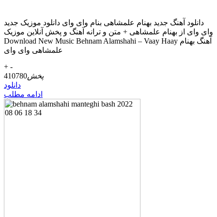
دانلود آهنگ جديد بهنام علمشاهی بنام وای وای دانلود موزیک جديد
وای وای از بهنام علمشاهی + متن و ترانه آهنگ و پخش آنلاين موزيک
Download New Music Behnam Alamshahi – Vaay Haay آهنگ بهنام
علمشاهی وای وای
+
-
پخش
410780
دانلود
ادامه مطلب