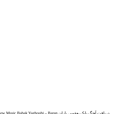
دانلود آهنگ جدید بابک یعقوبی بنام باران ملوبیت تقدیم میکند جدیدترین موزیک باران از بابک یعقوبی با بهترین کیفیت و متن ترانه Download New Music Babak Yaghoubi – Baran دریافت آهنگ بابک یعقوبی باران