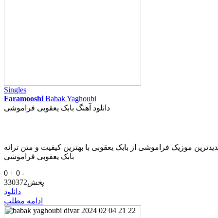
Singles
Faramooshi
Babak Yaghoubi
دانلود آهنگ بابک یعقوبی فراموشی
 یعقوبی با بهترین کیفیت و متن ترانه Download New Music Babak Yaghoubi – Faramooshi دریافت آهنگ
بابک یعقوبی فراموشی
0 +
0 -
پخش
330372
دانلود
ادامه مطلب