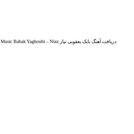
دانلود آهنگ جدید بابک یعقوبی بنام نیاز ملوبیت تقدیم میکند جدیدترین موزیک نیاز از بابک یعقوبی با بهترین کیفیت و متن ترانه Download New Music Babak Yaghoubi – Niaz دریافت آهنگ بابک یعقوبی نیاز