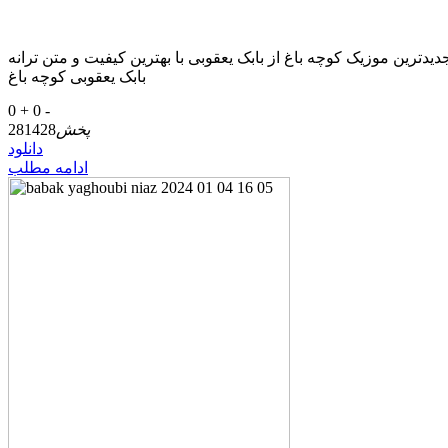
بک یعقوبی با بهترین کیفیت و متن ترانه Download New Music Babak Yaghoubi – Kouche Bagh دریافت آهنگ
بابک یعقوبی کوچه باغ
0 +
0 -
پخش
281428
دانلود
ادامه مطلب