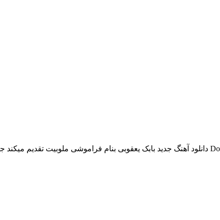
دانلود آهنگ جدید بابک یعقوبی بنام فراموشی ملوبیت تقدیم میکند جدیدترین موزیک فراموشی از بابک