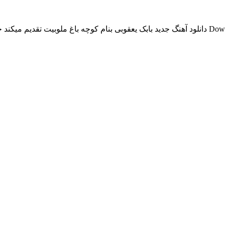
دانلود آهنگ جدید بابک یعقوبی بنام کوچه باغ ملوبیت تقدیم میکند جدیدترین موزیک کوچه باغ از با