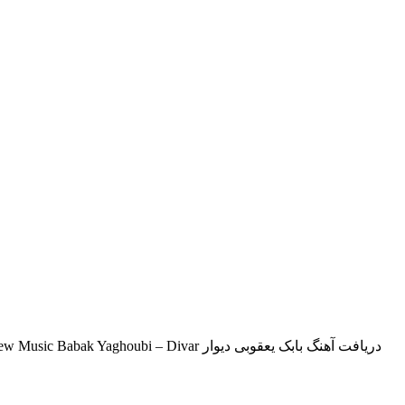
دانلود آهنگ جدید بابک یعقوبی بنام دیوار ملوبیت تقدیم میکند جدیدترین موزیک دیوار از بابک یعقوبی با بهترین کیفیت و متن ترانه Download New Music Babak Yaghoubi – Divar دریافت آهنگ بابک یعقوبی دیوار