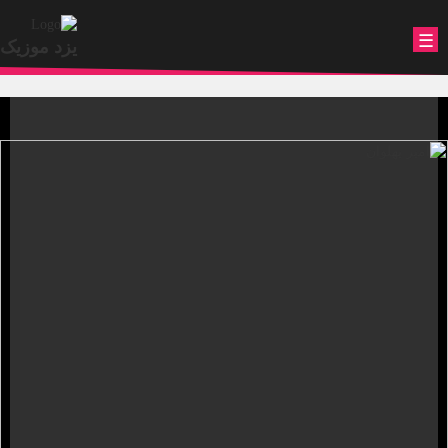
.
☰
یزد موزیک